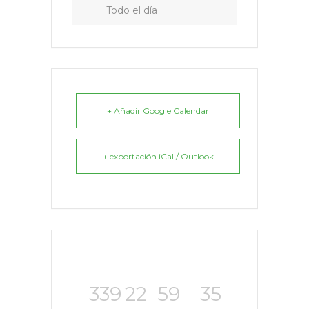
Todo el día
+ Añadir Google Calendar
+ exportación iCal / Outlook
339
22
59
34