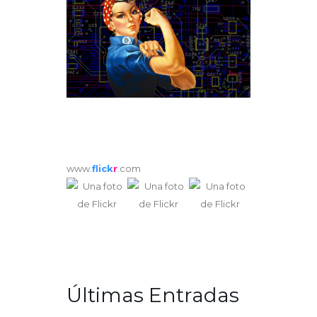
www.
flick
r
.com
Últimas Entradas