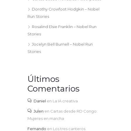
Dorothy Crowfoot Hodgkin – Nobel
Run Stories
Rosalind Elsie Franklin – Nobel Run
Stories
Jocelyn Bell Burnell – Nobel Run
Stories
Últimos
Comentarios
Daniel
en
La IA creativa
Julen
en
Cartas desde RD Congo:
Mujeres en marcha
Fernando
en
Los tres canteros