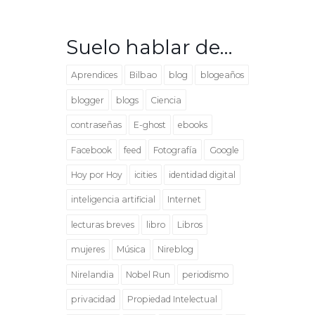
Suelo hablar de…
Aprendices
Bilbao
blog
blogeaños
blogger
blogs
Ciencia
contraseñas
E-ghost
ebooks
Facebook
feed
Fotografía
Google
Hoy por Hoy
icities
identidad digital
inteligencia artificial
Internet
lecturas breves
libro
Libros
mujeres
Música
Nireblog
Nirelandia
Nobel Run
periodismo
privacidad
Propiedad Intelectual