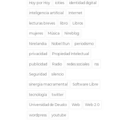
Hoy por Hoy
icities
identidad digital
inteligencia artificial
Internet
lecturas breves
libro
Libros
mujeres
Música
Nireblog
Nirelandia
Nobel Run
periodismo
privacidad
Propiedad Intelectual
publicidad
Radio
redes sociales
rss
Seguridad
silencio
sinergia macramental
Software Libre
tecnología
twitter
Universidad de Deusto
Web
Web 2.0
wordpress
youtube