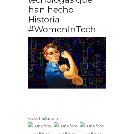
han hecho
Historia
#WomenInTech
www.
flick
r
.com