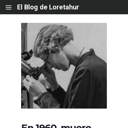
Skip
El Blog de Loretahur
to
content
En 1960, muere