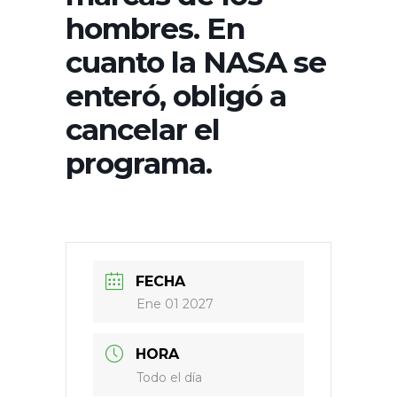
hombres. En
cuanto la NASA se
enteró, obligó a
cancelar el
programa.
FECHA
Ene 01 2027
HORA
Todo el día