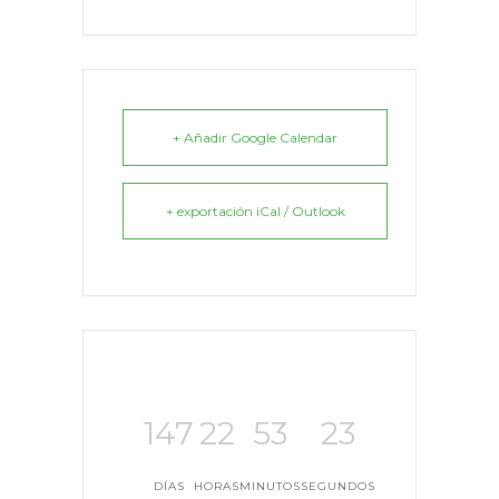
+ Añadir Google Calendar
+ exportación iCal / Outlook
147
22
53
23
DÍAS
HORAS
MINUTOS
SEGUNDOS