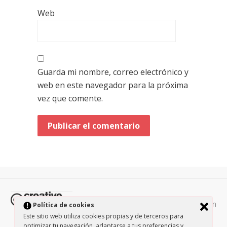
Web
Guarda mi nombre, correo electrónico y
web en este navegador para la próxima
vez que comente.
Todos los contenidos de esta página están
Política de cookies
protegidos por la licencia
Creative Commons Attribution-
Este sitio web utiliza cookies propias y de terceros para
optimizar tu navegación, adaptarse a tus preferencias y
NonCommercial-ShareAlike 3.0.
/
Política de privacidad
/