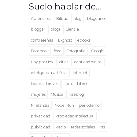
Suelo hablar de…
Aprendices
Bilbao
blog
blogeaños
blogger
blogs
Ciencia
contraseñas
E-ghost
ebooks
Facebook
feed
Fotografía
Google
Hoy por Hoy
icities
identidad digital
inteligencia artificial
Internet
lecturas breves
libro
Libros
mujeres
Música
Nireblog
Nirelandia
Nobel Run
periodismo
privacidad
Propiedad Intelectual
publicidad
Radio
redes sociales
rss