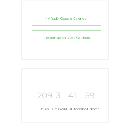
+ Añadir Google Calendar
+ exportación iCal / Outlook
209
3
41
59
DÍAS
HORAS
MINUTOS
SEGUNDOS