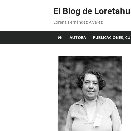
Skip
to
El Blog de Loretahu
content
Lorena Fernández Álvarez
AUTORA
PUBLICACIONES, CU