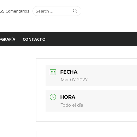
Search
Search
SS Comentarios
for:
GRAFÍA
CONTACTO
FECHA
Mar 07 2027
HORA
Todo el día