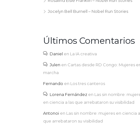
Rosalind Elsie Franklin – Nobel Run Stories
Jocelyn Bell Burnell – Nobel Run Stories
Últimos Comentarios
Daniel
en
La IA creativa
Julen
en
Cartas desde RD Congo: Mujeres e
marcha
Fernando
en
Los tres canteros
Lorena Fernández
en
Las sin nombre: mujer
en ciencia a las que arrebataron su visibilidad
Antonoi
en
Las sin nombre: mujeres en ciencia a
que arrebataron su visibilidad