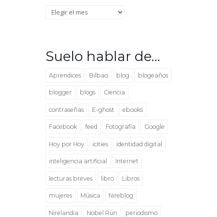
Archivo
Suelo hablar de…
Aprendices
Bilbao
blog
blogeaños
blogger
blogs
Ciencia
contraseñas
E-ghost
ebooks
Facebook
feed
Fotografía
Google
Hoy por Hoy
icities
identidad digital
inteligencia artificial
Internet
lecturas breves
libro
Libros
mujeres
Música
Nireblog
Nirelandia
Nobel Run
periodismo