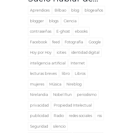
Aprendices
Bilbao
blog
blogeaños
blogger
blogs
Ciencia
contraseñas
E-ghost
ebooks
Facebook
feed
Fotografía
Google
Hoy por Hoy
icities
identidad digital
inteligencia artificial
Internet
lecturas breves
libro
Libros
mujeres
Música
Nireblog
Nirelandia
Nobel Run
periodismo
privacidad
Propiedad Intelectual
publicidad
Radio
redes sociales
rss
Seguridad
silencio