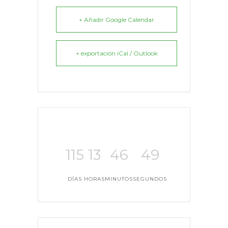
+ Añadir Google Calendar
+ exportación iCal / Outlook
115
13
46
49
DÍAS
HORAS
MINUTOS
SEGUNDOS