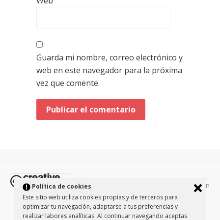
Web
Guarda mi nombre, correo electrónico y
web en este navegador para la próxima
vez que comente.
Todos los contenidos de esta página están
Política de cookies
protegidos por la licencia
Creative Commons Attribution-
Este sitio web utiliza cookies propias y de terceros para
NonCommercial-ShareAlike 3.0.
optimizar tu navegación, adaptarse a tus preferencias y
/
Política de privacidad
/
realizar labores analíticas. Al continuar navegando aceptas
Theme by Design Lab