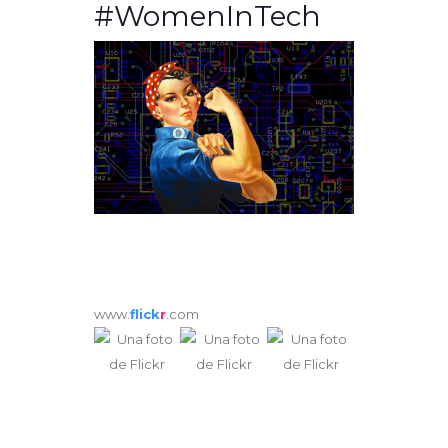
#WomenInTech
www.
flick
r
.com