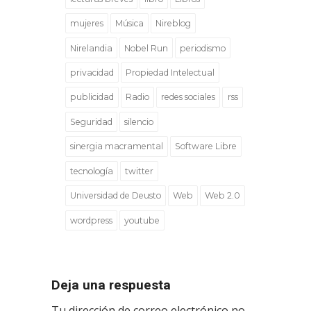
mujeres
Música
Nireblog
Nirelandia
Nobel Run
periodismo
privacidad
Propiedad Intelectual
publicidad
Radio
redes sociales
rss
Seguridad
silencio
sinergia macramental
Software Libre
tecnología
twitter
Universidad de Deusto
Web
Web 2.0
wordpress
youtube
Deja una respuesta
Tu dirección de correo electrónico no