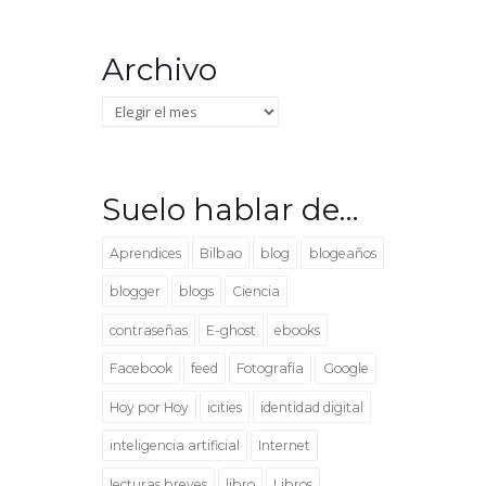
Archivo
Archivo
Suelo hablar de…
Aprendices
Bilbao
blog
blogeaños
blogger
blogs
Ciencia
contraseñas
E-ghost
ebooks
Facebook
feed
Fotografía
Google
Hoy por Hoy
icities
identidad digital
inteligencia artificial
Internet
lecturas breves
libro
Libros