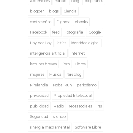
Aprendices
Bilbao
blog
blogeaños
blogger
blogs
Ciencia
contraseñas
E-ghost
ebooks
Facebook
feed
Fotografía
Google
Hoy por Hoy
icities
identidad digital
inteligencia artificial
Internet
lecturas breves
libro
Libros
mujeres
Música
Nireblog
Nirelandia
Nobel Run
periodismo
privacidad
Propiedad Intelectual
publicidad
Radio
redes sociales
rss
Seguridad
silencio
sinergia macramental
Software Libre