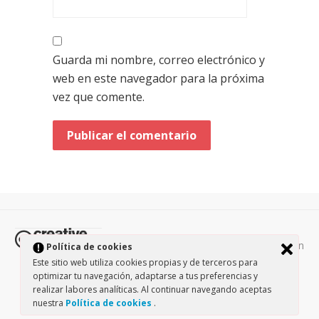
Guarda mi nombre, correo electrónico y
web en este navegador para la próxima
vez que comente.
Todos los contenidos de esta página están
Política de cookies
protegidos por la licencia
Creative Commons Attribution-
Este sitio web utiliza cookies propias y de terceros para
optimizar tu navegación, adaptarse a tus preferencias y
NonCommercial-ShareAlike 3.0.
/
Política de privacidad
/
realizar labores analíticas. Al continuar navegando aceptas
Theme by Design Lab
nuestra
Política de cookies
.