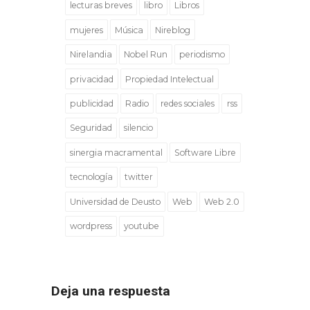
lecturas breves
libro
Libros
mujeres
Música
Nireblog
Nirelandia
Nobel Run
periodismo
privacidad
Propiedad Intelectual
publicidad
Radio
redes sociales
rss
Seguridad
silencio
sinergia macramental
Software Libre
tecnología
twitter
Universidad de Deusto
Web
Web 2.0
wordpress
youtube
Deja una respuesta