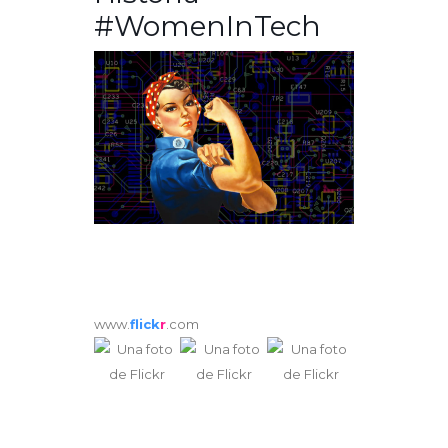
#WomenInTech
www.
flick
r
.com