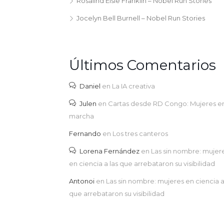
Rosalind Elsie Franklin – Nobel Run Stories
Jocelyn Bell Burnell – Nobel Run Stories
Últimos Comentarios
Daniel
en
La IA creativa
Julen
en
Cartas desde RD Congo: Mujeres e
marcha
Fernando
en
Los tres canteros
Lorena Fernández
en
Las sin nombre: mujer
en ciencia a las que arrebataron su visibilidad
Antonoi
en
Las sin nombre: mujeres en ciencia a
que arrebataron su visibilidad