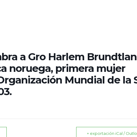
mbra a Gro Harlem Brundtlan
ca noruega, primera mujer
 Organización Mundial de la 
03.
+ exportación iCal / Outl