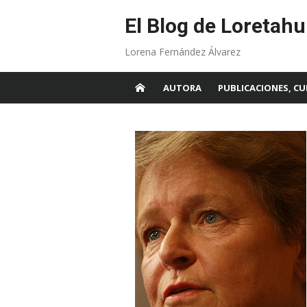
Skip
to
El Blog de Loretahu
content
Lorena Fernández Álvarez
AUTORA
PUBLICACIONES, CU