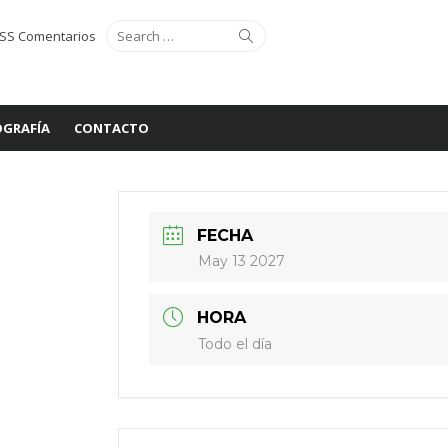
Search
Search
SS Comentarios
for:
GRAFÍA
CONTACTO
FECHA
May 13 2027
HORA
Todo el día