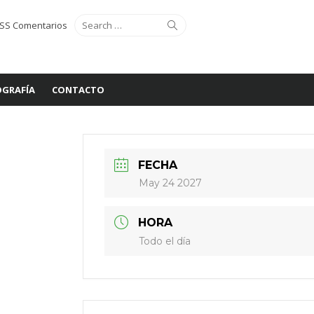
Search
Search
SS Comentarios
for:
GRAFÍA
CONTACTO
FECHA
May 24 2027
HORA
Todo el día