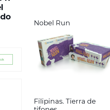
l
ido
Nobel Run
ook
Filipinas. Tierra de
tifones