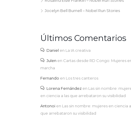
Rosalind Elsie Franklin – Nobel Run Stories
Jocelyn Bell Burnell – Nobel Run Stories
Últimos Comentarios
Daniel
en
La IA creativa
Julen
en
Cartas desde RD Congo: Mujeres e
marcha
Fernando
en
Los tres canteros
Lorena Fernández
en
Las sin nombre: mujer
en ciencia a las que arrebataron su visibilidad
Antonoi
en
Las sin nombre: mujeres en ciencia a
que arrebataron su visibilidad