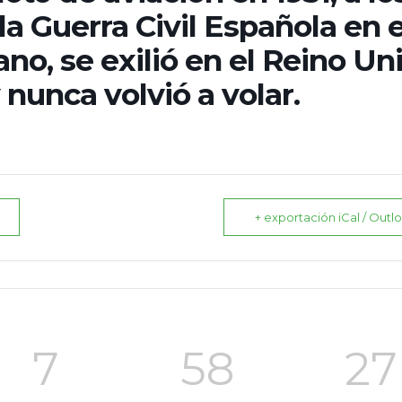
la Guerra Civil Española en e
no, se exilió en el Reino Un
y nunca volvió a volar.
+ exportación iCal / Outl
7
58
26