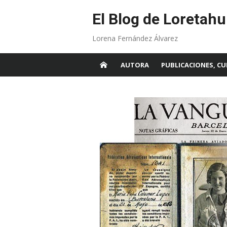
Skip
to
El Blog de Loretahu
content
Lorena Fernández Álvarez
AUTORA
PUBLICACIONES, CU