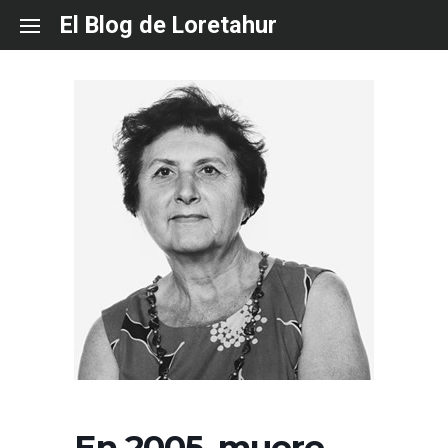
Skip
El Blog de Loretahur
to
content
En 2005, muere