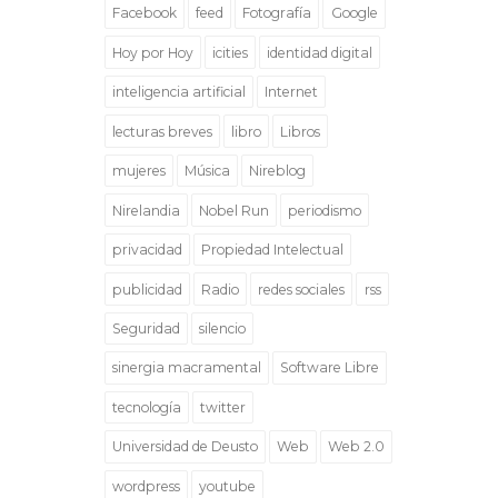
Facebook
feed
Fotografía
Google
Hoy por Hoy
icities
identidad digital
inteligencia artificial
Internet
lecturas breves
libro
Libros
mujeres
Música
Nireblog
Nirelandia
Nobel Run
periodismo
privacidad
Propiedad Intelectual
publicidad
Radio
redes sociales
rss
Seguridad
silencio
sinergia macramental
Software Libre
tecnología
twitter
Universidad de Deusto
Web
Web 2.0
wordpress
youtube