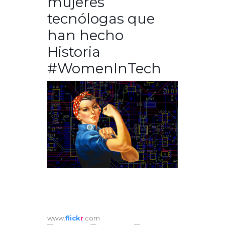
mujeres
tecnólogas que
han hecho
Historia
#WomenInTech
www.
flick
r
.com