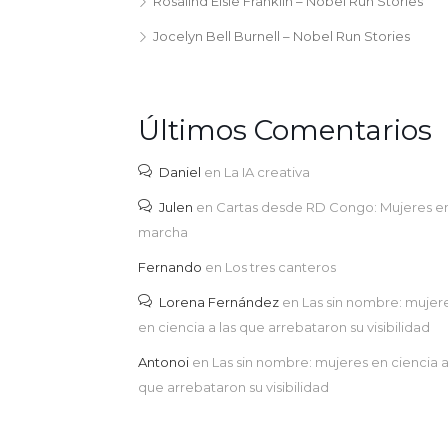
Rosalind Elsie Franklin – Nobel Run Stories
Jocelyn Bell Burnell – Nobel Run Stories
Últimos Comentarios
Daniel
en
La IA creativa
Julen
en
Cartas desde RD Congo: Mujeres e
marcha
Fernando
en
Los tres canteros
Lorena Fernández
en
Las sin nombre: mujer
en ciencia a las que arrebataron su visibilidad
Antonoi
en
Las sin nombre: mujeres en ciencia a
que arrebataron su visibilidad