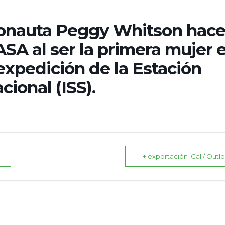
tronauta Peggy Whitson hac
NASA al ser la primera mujer 
xpedición de la Estación
cional (ISS).
+ exportación iCal / Outl