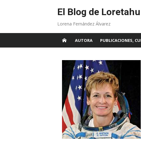
Skip
to
El Blog de Loretahu
content
Lorena Fernández Álvarez
AUTORA
PUBLICACIONES, CU