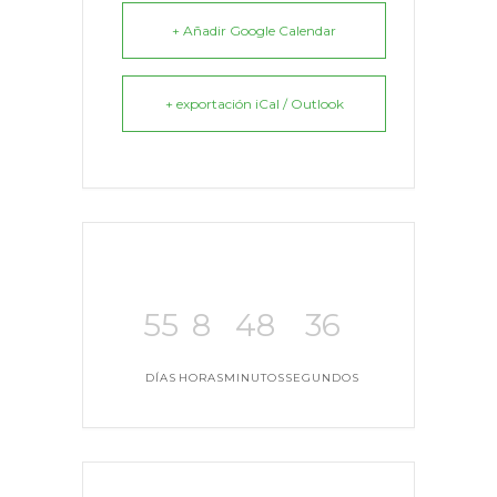
+ Añadir Google Calendar
+ exportación iCal / Outlook
55
8
48
35
DÍAS
HORAS
MINUTOS
SEGUNDOS