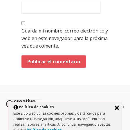
Guarda mi nombre, correo electrónico y
web en este navegador para la próxima
vez que comente.
Todos los contenidos de esta página están
Política de cookies
protegidos por la licencia
Creative Commons Attribution-
Este sitio web utiliza cookies propias y de terceros para
NonCommercial-ShareAlike 3.0.
/
Política de privacidad
/
optimizar tu navegación, adaptarse a tus preferencias y
realizar labores analíticas. Al continuar navegando aceptas
Theme by Design Lab
nuestra
Política de cookies
.