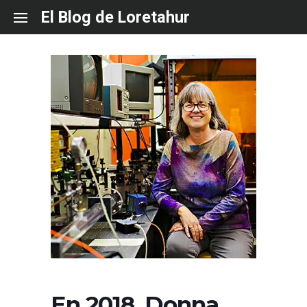
Skip
El Blog de Loretahur
to
content
En 2018, Donna