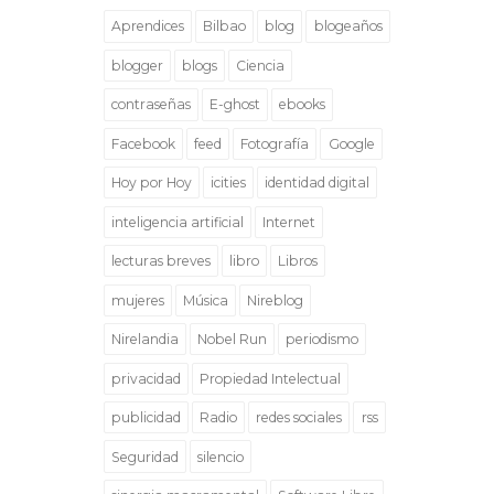
Aprendices
Bilbao
blog
blogeaños
blogger
blogs
Ciencia
contraseñas
E-ghost
ebooks
Facebook
feed
Fotografía
Google
Hoy por Hoy
icities
identidad digital
inteligencia artificial
Internet
lecturas breves
libro
Libros
mujeres
Música
Nireblog
Nirelandia
Nobel Run
periodismo
privacidad
Propiedad Intelectual
publicidad
Radio
redes sociales
rss
Seguridad
silencio