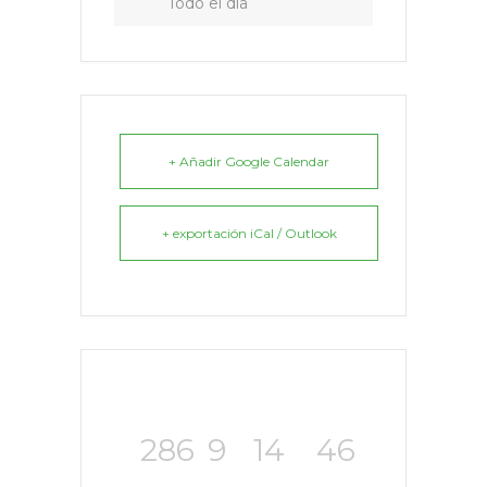
Todo el día
+ Añadir Google Calendar
+ exportación iCal / Outlook
286
9
14
46