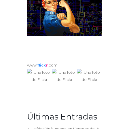
www.
flick
r
.com
Últimas Entradas
La fricción humana en tiempos de IA