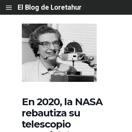
Skip
El Blog de Loretahur
to
content
En 2020, la NASA
rebautiza su
telescopio