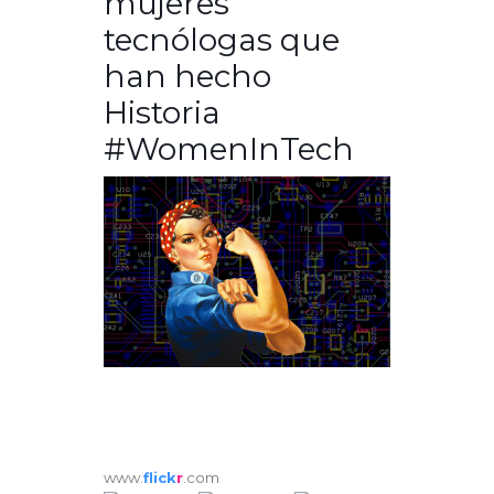
mujeres
tecnólogas que
han hecho
Historia
#WomenInTech
www.
flick
r
.com