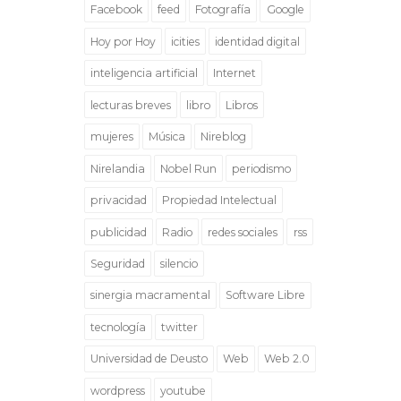
Facebook
feed
Fotografía
Google
Hoy por Hoy
icities
identidad digital
inteligencia artificial
Internet
lecturas breves
libro
Libros
mujeres
Música
Nireblog
Nirelandia
Nobel Run
periodismo
privacidad
Propiedad Intelectual
publicidad
Radio
redes sociales
rss
Seguridad
silencio
sinergia macramental
Software Libre
tecnología
twitter
Universidad de Deusto
Web
Web 2.0
wordpress
youtube