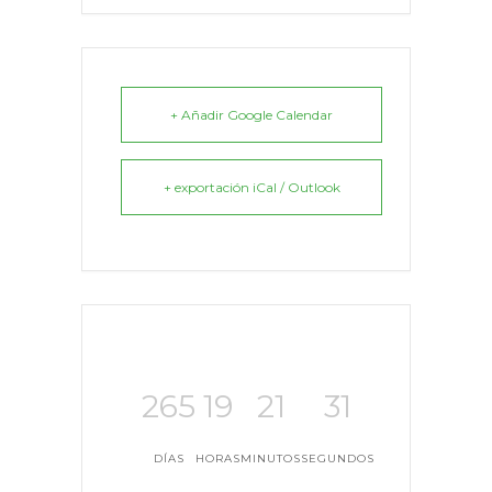
+ Añadir Google Calendar
+ exportación iCal / Outlook
265
19
21
31
DÍAS
HORAS
MINUTOS
SEGUNDOS