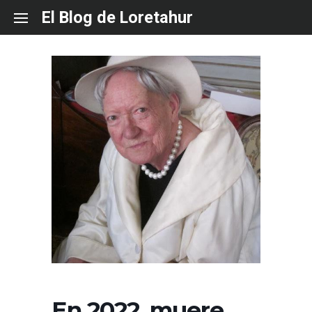
Skip
El Blog de Loretahur
to
content
En 2022, muere