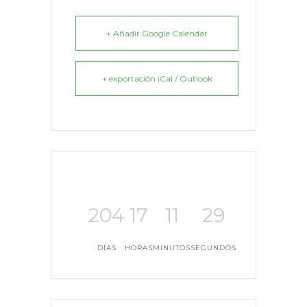
+ Añadir Google Calendar
+ exportación iCal / Outlook
204
17
11
29
DÍAS
HORAS
MINUTOS
SEGUNDOS