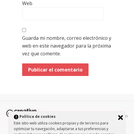
Web
Guarda mi nombre, correo electrónico y
web en este navegador para la próxima
vez que comente.
Todos los contenidos de esta página están
Política de cookies
protegidos por la licencia
Creative Commons Attribution-
Este sitio web utiliza cookies propias y de terceros para
NonCommercial-ShareAlike 3.0.
/
Política de privacidad
/
optimizar tu navegación, adaptarse a tus preferencias y