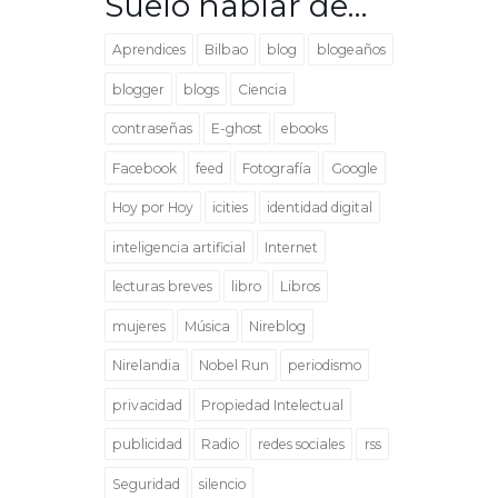
Suelo hablar de…
Aprendices
Bilbao
blog
blogeaños
blogger
blogs
Ciencia
contraseñas
E-ghost
ebooks
Facebook
feed
Fotografía
Google
Hoy por Hoy
icities
identidad digital
inteligencia artificial
Internet
lecturas breves
libro
Libros
mujeres
Música
Nireblog
Nirelandia
Nobel Run
periodismo
privacidad
Propiedad Intelectual
publicidad
Radio
redes sociales
rss
Seguridad
silencio