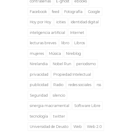
contraseñas
E-ghost
ebooks
Facebook
feed
Fotografía
Google
Hoy por Hoy
icities
identidad digital
inteligencia artificial
Internet
lecturas breves
libro
Libros
mujeres
Música
Nireblog
Nirelandia
Nobel Run
periodismo
privacidad
Propiedad Intelectual
publicidad
Radio
redes sociales
rss
Seguridad
silencio
sinergia macramental
Software Libre
tecnología
twitter
Universidad de Deusto
Web
Web 2.0