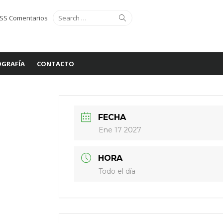
Search
Search
SS Comentarios
for:
GRAFÍA
CONTACTO
FECHA
Ene 17 2027
HORA
Todo el día