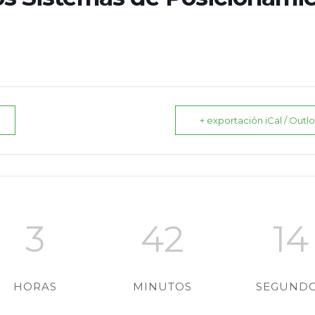
+ exportación iCal / Outl
3
42
13
HORAS
MINUTOS
SEGUND