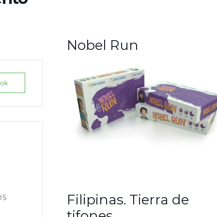
Nobel Run
ook
Filipinas. Tierra de
OS
tifones