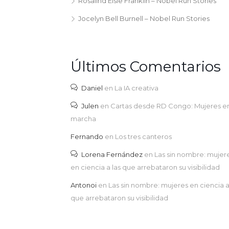
Rosalind Elsie Franklin – Nobel Run Stories
Jocelyn Bell Burnell – Nobel Run Stories
Últimos Comentarios
Daniel
en
La IA creativa
Julen
en
Cartas desde RD Congo: Mujeres e
marcha
Fernando
en
Los tres canteros
Lorena Fernández
en
Las sin nombre: mujer
en ciencia a las que arrebataron su visibilidad
Antonoi
en
Las sin nombre: mujeres en ciencia a
que arrebataron su visibilidad