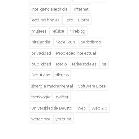
inteligencia artificial
Internet
lecturas breves
libro
Libros
mujeres
Música
Nireblog
Nirelandia
Nobel Run
periodismo
privacidad
Propiedad Intelectual
publicidad
Radio
redes sociales
rss
Seguridad
silencio
sinergia macramental
Software Libre
tecnología
twitter
Universidad de Deusto
Web
Web 2.0
wordpress
youtube