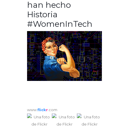
han hecho
Historia
#WomenInTech
www.
flick
r
.com