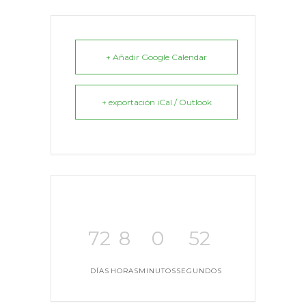
+ Añadir Google Calendar
+ exportación iCal / Outlook
72
8
0
52
DÍAS
HORAS
MINUTOS
SEGUNDOS