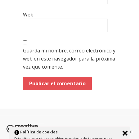
Web
Guarda mi nombre, correo electrónico y
web en este navegador para la próxima
vez que comente.
Todos los contenidos de esta página están
Política de cookies
protegidos por la licencia
Creative Commons Attribution-
Este sitio web utiliza cookies propias y de terceros para