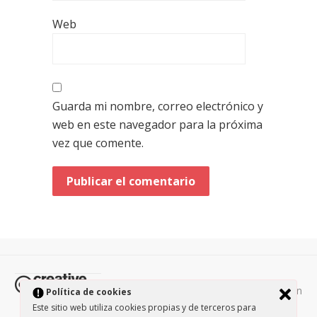
Web
Guarda mi nombre, correo electrónico y
web en este navegador para la próxima
vez que comente.
Todos los contenidos de esta página están
Política de cookies
protegidos por la licencia
Creative Commons Attribution-
Este sitio web utiliza cookies propias y de terceros para