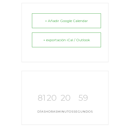
+ Añadir Google Calendar
+ exportación iCal / Outlook
81
20
20
59
DÍAS
HORAS
MINUTOS
SEGUNDOS