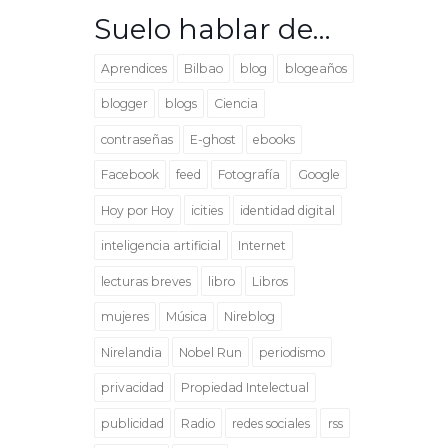
Suelo hablar de…
Aprendices
Bilbao
blog
blogeaños
blogger
blogs
Ciencia
contraseñas
E-ghost
ebooks
Facebook
feed
Fotografía
Google
Hoy por Hoy
icities
identidad digital
inteligencia artificial
Internet
lecturas breves
libro
Libros
mujeres
Música
Nireblog
Nirelandia
Nobel Run
periodismo
privacidad
Propiedad Intelectual
publicidad
Radio
redes sociales
rss