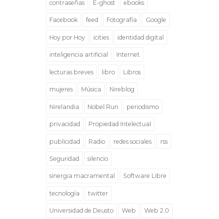
contraseñas
E-ghost
ebooks
Facebook
feed
Fotografía
Google
Hoy por Hoy
icities
identidad digital
inteligencia artificial
Internet
lecturas breves
libro
Libros
mujeres
Música
Nireblog
Nirelandia
Nobel Run
periodismo
privacidad
Propiedad Intelectual
publicidad
Radio
redes sociales
rss
Seguridad
silencio
sinergia macramental
Software Libre
tecnología
twitter
Universidad de Deusto
Web
Web 2.0