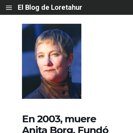
Skip
El Blog de Loretahur
to
content
En 2003, muere
Anita Borg. Fundó