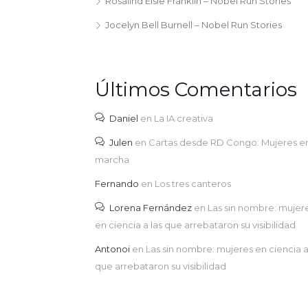
Rosalind Elsie Franklin – Nobel Run Stories
Jocelyn Bell Burnell – Nobel Run Stories
Últimos Comentarios
Daniel
en
La IA creativa
Julen
en
Cartas desde RD Congo: Mujeres e
marcha
Fernando
en
Los tres canteros
Lorena Fernández
en
Las sin nombre: mujer
en ciencia a las que arrebataron su visibilidad
Antonoi
en
Las sin nombre: mujeres en ciencia a
que arrebataron su visibilidad