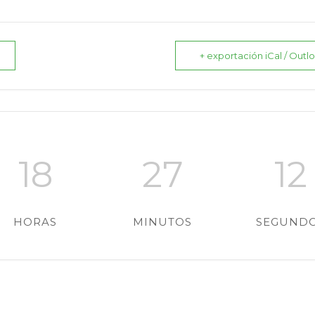
+ exportación iCal / Outl
18
27
11
HORAS
MINUTOS
SEGUND