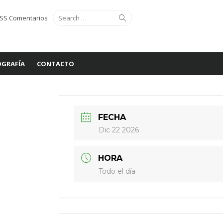
Search
Search
SS Comentarios
for:
GRAFÍA
CONTACTO
FECHA
Dic 22 2026
HORA
Todo el día