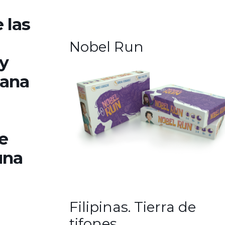
 las
Nobel Run
ry
eana
se
una
a
Filipinas. Tierra de
tifones