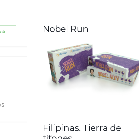
Nobel Run
ook
OS
Filipinas. Tierra de
tifones