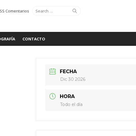
Search
Search
SS Comentarios
for:
GRAFÍA
CONTACTO
FECHA
Dic 30 2026
HORA
Todo el día