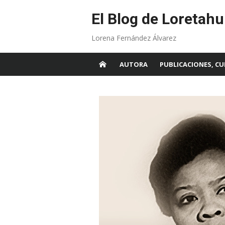
Skip
to
El Blog de Loretahu
content
Lorena Fernández Álvarez
AUTORA
PUBLICACIONES, CU