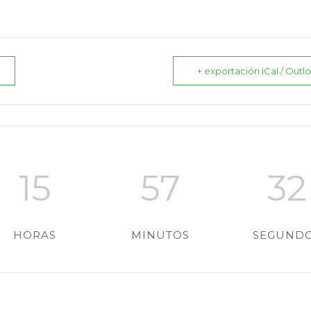
+ exportación iCal / Outl
15
57
31
HORAS
MINUTOS
SEGUND