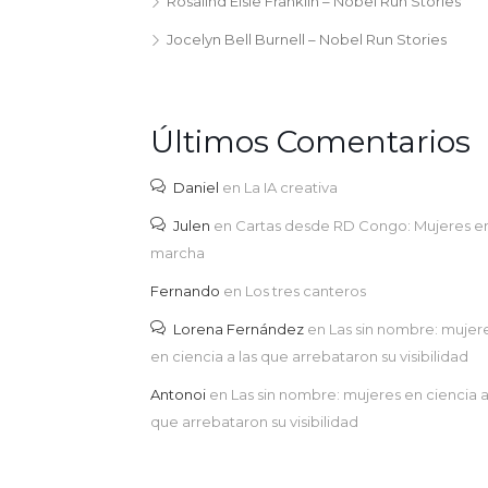
Rosalind Elsie Franklin – Nobel Run Stories
Jocelyn Bell Burnell – Nobel Run Stories
Últimos Comentarios
Daniel
en
La IA creativa
Julen
en
Cartas desde RD Congo: Mujeres e
marcha
Fernando
en
Los tres canteros
Lorena Fernández
en
Las sin nombre: mujer
en ciencia a las que arrebataron su visibilidad
Antonoi
en
Las sin nombre: mujeres en ciencia a
que arrebataron su visibilidad