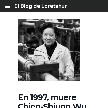
Skip
El Blog de Loretahur
to
content
En 1997, muere
Chien-Shiung Wu.