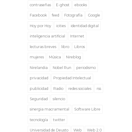
contraseñas
E-ghost
ebooks
Facebook
feed
Fotografía
Google
Hoy por Hoy
icities
identidad digital
inteligencia artificial
Internet
lecturas breves
libro
Libros
mujeres
Música
Nireblog
Nirelandia
Nobel Run
periodismo
privacidad
Propiedad Intelectual
publicidad
Radio
redes sociales
rss
Seguridad
silencio
sinergia macramental
Software Libre
tecnología
twitter
Universidad de Deusto
Web
Web 2.0