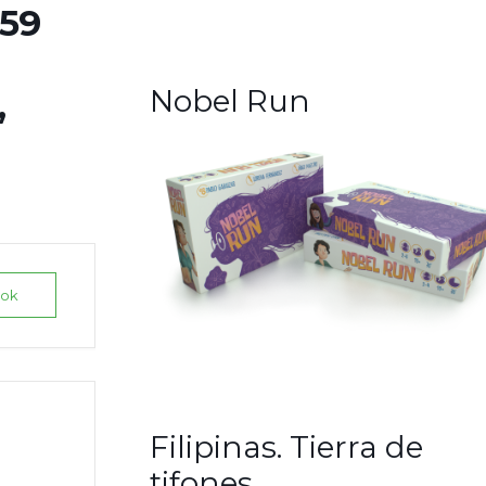
959
Nobel Run
,
ook
Filipinas. Tierra de
tifones