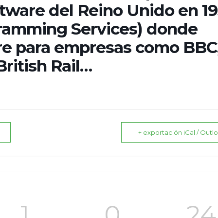
tware del Reino Unido en 1
ramming Services) donde
re para empresas como BBC
British Rail…
+ exportación iCal / Outl
1
0
23