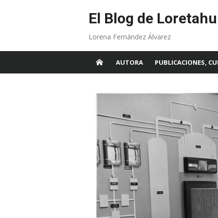
Skip
to
El Blog de Loretahu
content
Lorena Fernández Álvarez
AUTORA
PUBLICACIONES, CU