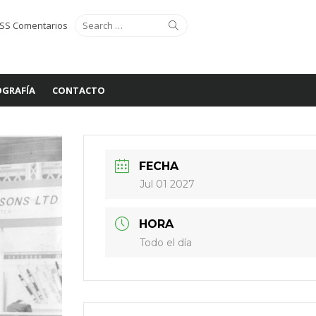
Search
Search
SS Comentarios
for:
GRAFÍA
CONTACTO
FECHA
Jul 01 2027
HORA
Todo el día