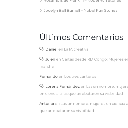
Rosalind Elsie Franklin – Nobel Run Stories
Jocelyn Bell Burnell – Nobel Run Stories
Últimos Comentarios
Daniel
en
La IA creativa
Julen
en
Cartas desde RD Congo: Mujeres e
marcha
Fernando
en
Los tres canteros
Lorena Fernández
en
Las sin nombre: mujer
en ciencia a las que arrebataron su visibilidad
Antonoi
en
Las sin nombre: mujeres en ciencia a
que arrebataron su visibilidad