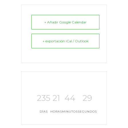
+ Añadir Google Calendar
+ exportación iCal / Outlook
235
21
44
29
DÍAS
HORAS
MINUTOS
SEGUNDOS