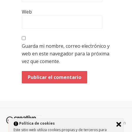
Web
Guarda mi nombre, correo electrónico y
web en este navegador para la próxima
vez que comente.
Todos los contenidos de esta página están
Política de cookies
protegidos por la licencia
Creative Commons Attribution-
Este sitio web utiliza cookies propias y de terceros para