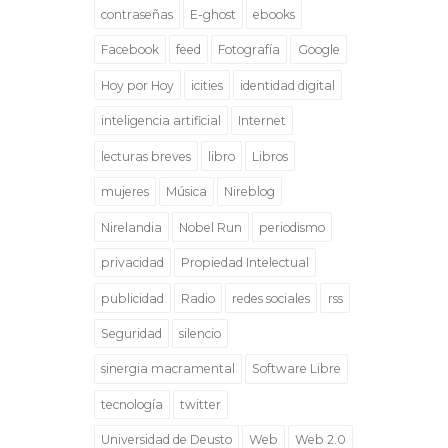
contraseñas
E-ghost
ebooks
Facebook
feed
Fotografía
Google
Hoy por Hoy
icities
identidad digital
inteligencia artificial
Internet
lecturas breves
libro
Libros
mujeres
Música
Nireblog
Nirelandia
Nobel Run
periodismo
privacidad
Propiedad Intelectual
publicidad
Radio
redes sociales
rss
Seguridad
silencio
sinergia macramental
Software Libre
tecnología
twitter
Universidad de Deusto
Web
Web 2.0