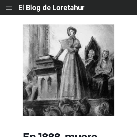
Skip
El Blog de Loretahur
to
content
En 1888, muere