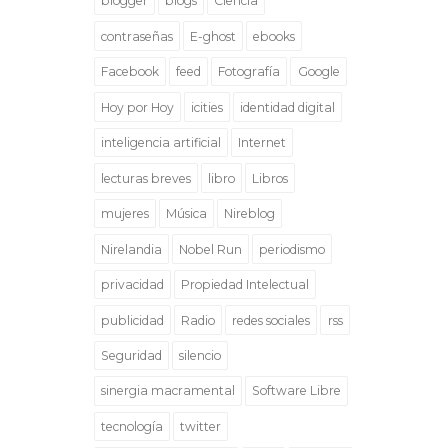
blogger
blogs
Ciencia
contraseñas
E-ghost
ebooks
Facebook
feed
Fotografía
Google
Hoy por Hoy
icities
identidad digital
inteligencia artificial
Internet
lecturas breves
libro
Libros
mujeres
Música
Nireblog
Nirelandia
Nobel Run
periodismo
privacidad
Propiedad Intelectual
publicidad
Radio
redes sociales
rss
Seguridad
silencio
sinergia macramental
Software Libre
tecnología
twitter