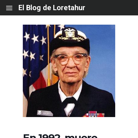
Skip
El Blog de Loretahur
to
content
En 1992, muere