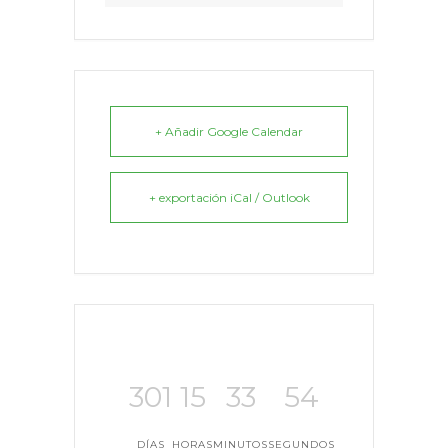
+ Añadir Google Calendar
+ exportación iCal / Outlook
301
15
33
54
DÍAS
HORAS
MINUTOS
SEGUNDOS