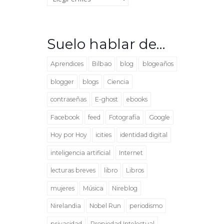
Suelo hablar de…
Aprendices
Bilbao
blog
blogeaños
blogger
blogs
Ciencia
contraseñas
E-ghost
ebooks
Facebook
feed
Fotografía
Google
Hoy por Hoy
icities
identidad digital
inteligencia artificial
Internet
lecturas breves
libro
Libros
mujeres
Música
Nireblog
Nirelandia
Nobel Run
periodismo
privacidad
Propiedad Intelectual