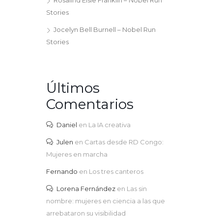
Rosalind Elsie Franklin – Nobel Run
Stories
Jocelyn Bell Burnell – Nobel Run
Stories
Últimos
Comentarios
Daniel
en
La IA creativa
Julen
en
Cartas desde RD Congo:
Mujeres en marcha
Fernando
en
Los tres canteros
Lorena Fernández
en
Las sin
nombre: mujeres en ciencia a las que
arrebataron su visibilidad