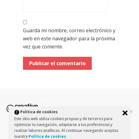
Guarda mi nombre, correo electrónico y
web en este navegador para la próxima
vez que comente.
Todos los contenidos de esta página están
Política de cookies
protegidos por la licencia
Creative Commons Attribution-
Este sitio web utiliza cookies propias y de terceros para
optimizar tu navegación, adaptarse a tus preferencias y
NonCommercial-ShareAlike 3.0.
/
Política de privacidad
/
realizar labores analíticas. Al continuar navegando aceptas
Theme by Design Lab
nuestra
Política de cookies
.