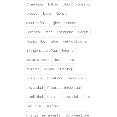
Aprendices
Bilbao
blog
blogeaños
blogger
blogs
Ciencia
contraseñas
E-ghost
ebooks
Facebook
feed
Fotografía
Google
Hoy por Hoy
icities
identidad digital
inteligencia artificial
Internet
lecturas breves
libro
Libros
mujeres
Música
Nireblog
Nirelandia
Nobel Run
periodismo
privacidad
Propiedad Intelectual
publicidad
Radio
redes sociales
rss
Seguridad
silencio
sinergia macramental
Software Libre