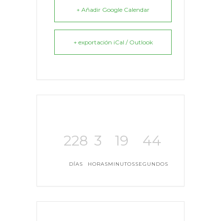
+ Añadir Google Calendar
+ exportación iCal / Outlook
228
3
19
44
DÍAS
HORAS
MINUTOS
SEGUNDOS