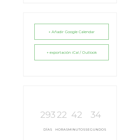
+ Añadir Google Calendar
+ exportación iCal / Outlook
293
22
42
34
DÍAS
HORAS
MINUTOS
SEGUNDOS