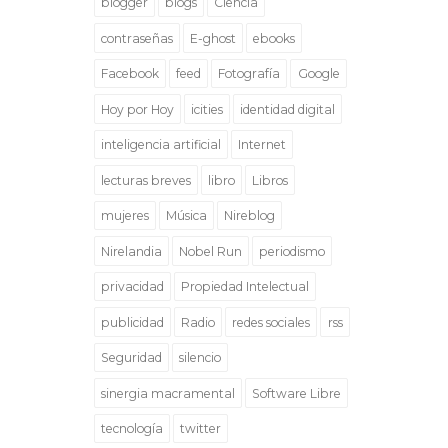
blogger
blogs
Ciencia
contraseñas
E-ghost
ebooks
Facebook
feed
Fotografía
Google
Hoy por Hoy
icities
identidad digital
inteligencia artificial
Internet
lecturas breves
libro
Libros
mujeres
Música
Nireblog
Nirelandia
Nobel Run
periodismo
privacidad
Propiedad Intelectual
publicidad
Radio
redes sociales
rss
Seguridad
silencio
sinergia macramental
Software Libre
tecnología
twitter