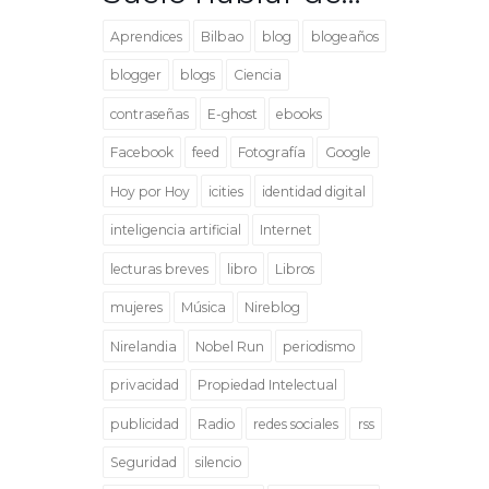
Aprendices
Bilbao
blog
blogeaños
blogger
blogs
Ciencia
contraseñas
E-ghost
ebooks
Facebook
feed
Fotografía
Google
Hoy por Hoy
icities
identidad digital
inteligencia artificial
Internet
lecturas breves
libro
Libros
mujeres
Música
Nireblog
Nirelandia
Nobel Run
periodismo
privacidad
Propiedad Intelectual
publicidad
Radio
redes sociales
rss
Seguridad
silencio