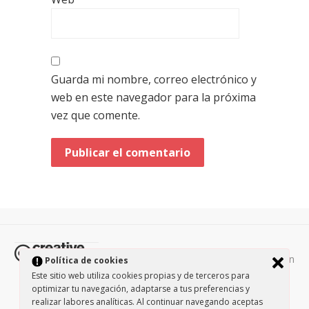
Guarda mi nombre, correo electrónico y
web en este navegador para la próxima
vez que comente.
Todos los contenidos de esta página están
Política de cookies
protegidos por la licencia
Creative Commons Attribution-
Este sitio web utiliza cookies propias y de terceros para
optimizar tu navegación, adaptarse a tus preferencias y
NonCommercial-ShareAlike 3.0.
/
Política de privacidad
/
realizar labores analíticas. Al continuar navegando aceptas
Theme by Design Lab