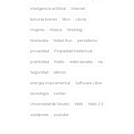
inteligencia artificial
Internet
lecturas breves
libro
Libros
mujeres
Música
Nireblog
Nirelandia
Nobel Run
periodismo
privacidad
Propiedad Intelectual
publicidad
Radio
redes sociales
rss
Seguridad
silencio
sinergia macramental
Software Libre
tecnología
twitter
Universidad de Deusto
Web
Web 2.0
wordpress
youtube