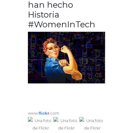
han hecho
Historia
#WomenInTech
www.
flick
r
.com