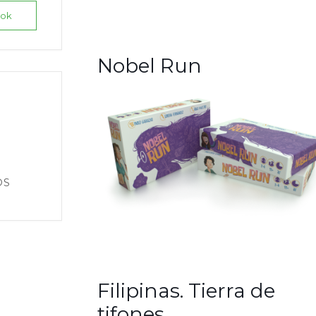
ook
Nobel Run
OS
Filipinas. Tierra de
tifones