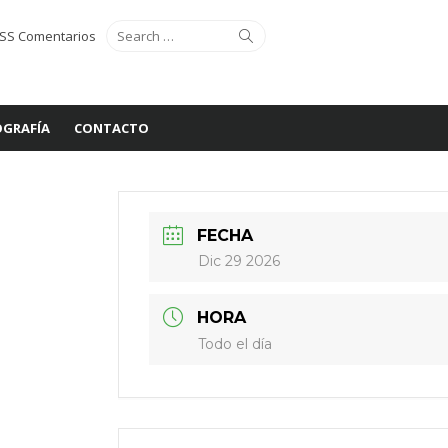
Search
Search
SS Comentarios
for:
GRAFÍA
CONTACTO
FECHA
Dic 29 2026
HORA
Todo el día