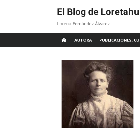
Skip
to
El Blog de Loretahu
content
Lorena Fernández Álvarez
AUTORA
PUBLICACIONES, CU