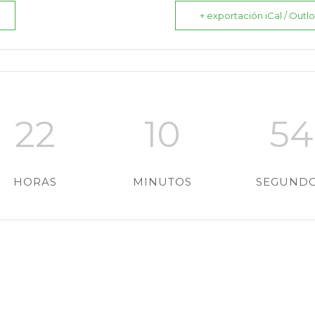
+ exportación iCal / Outl
22
10
53
HORAS
MINUTOS
SEGUND