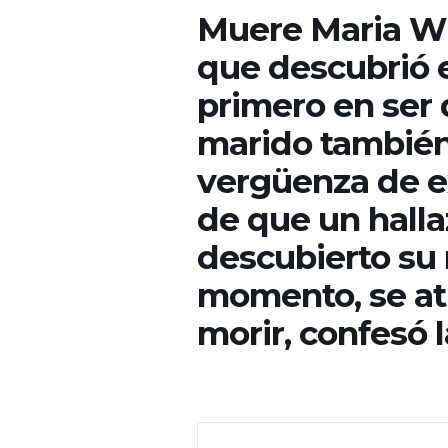
Muere Maria W
que descubrió e
primero en ser 
marido también
vergüenza de ex
de que un hallaz
descubierto su 
momento, se atr
morir, confesó 