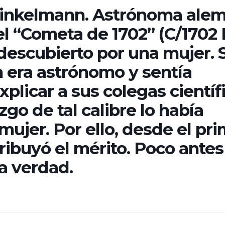
inkelmann. Astrónoma ale
l “Cometa de 1702” (C/1702 H
descubierto por una mujer. 
 era astrónomo y sentía
plicar a sus colegas científ
go de tal calibre lo había
mujer. Por ello, desde el pr
ibuyó el mérito. Poco antes
la verdad.