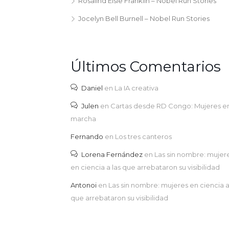
Rosalind Elsie Franklin – Nobel Run Stories
Jocelyn Bell Burnell – Nobel Run Stories
Últimos Comentarios
Daniel
en
La IA creativa
Julen
en
Cartas desde RD Congo: Mujeres e
marcha
Fernando
en
Los tres canteros
Lorena Fernández
en
Las sin nombre: mujer
en ciencia a las que arrebataron su visibilidad
Antonoi
en
Las sin nombre: mujeres en ciencia a
que arrebataron su visibilidad