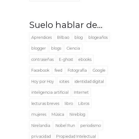
Suelo hablar de…
Aprendices
Bilbao
blog
blogeaños
blogger
blogs
Ciencia
contraseñas
E-ghost
ebooks
Facebook
feed
Fotografía
Google
Hoy por Hoy
icities
identidad digital
inteligencia artificial
Internet
lecturas breves
libro
Libros
mujeres
Música
Nireblog
Nirelandia
Nobel Run
periodismo
privacidad
Propiedad Intelectual