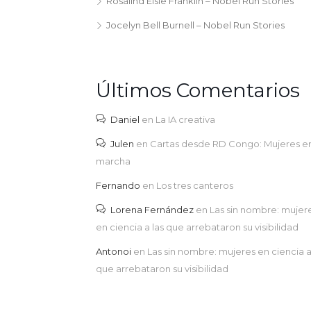
Rosalind Elsie Franklin – Nobel Run Stories
Jocelyn Bell Burnell – Nobel Run Stories
Últimos Comentarios
Daniel
en
La IA creativa
Julen
en
Cartas desde RD Congo: Mujeres e
marcha
Fernando
en
Los tres canteros
Lorena Fernández
en
Las sin nombre: mujer
en ciencia a las que arrebataron su visibilidad
Antonoi
en
Las sin nombre: mujeres en ciencia a
que arrebataron su visibilidad