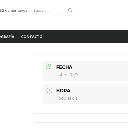
Search
Search
SS Comentarios
for:
GRAFÍA
CONTACTO
FECHA
Jul 14 2027
HORA
Todo el día