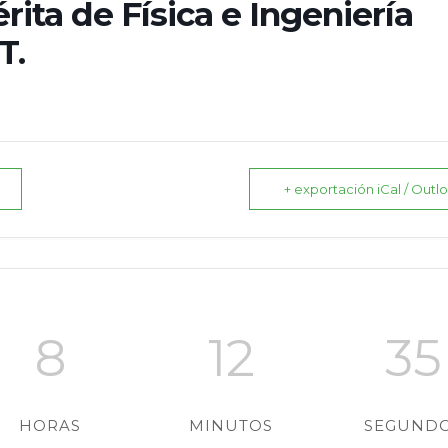
rita de Física e Ingeniería
T.
+ exportación iCal / Outl
8
12
34
HORAS
MINUTOS
SEGUND