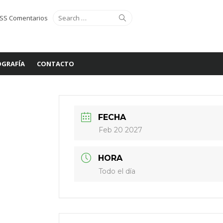
Search
Search
SS Comentarios
for:
GRAFÍA
CONTACTO
FECHA
Feb 20 2027
HORA
Todo el día