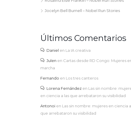
Rosalind Elsie Franklin – Nobel Run Stories
Jocelyn Bell Burnell – Nobel Run Stories
Últimos Comentarios
Daniel
en
La IA creativa
Julen
en
Cartas desde RD Congo: Mujeres e
marcha
Fernando
en
Los tres canteros
Lorena Fernández
en
Las sin nombre: mujer
en ciencia a las que arrebataron su visibilidad
Antonoi
en
Las sin nombre: mujeres en ciencia a
que arrebataron su visibilidad