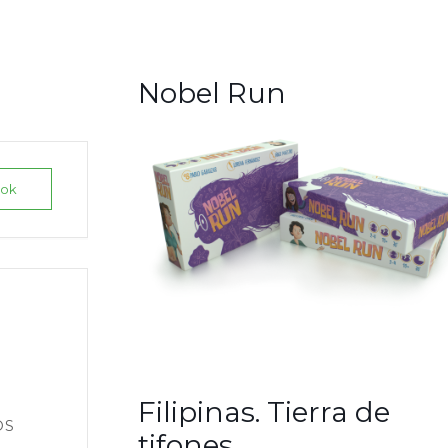
Nobel Run
ook
Filipinas. Tierra de
OS
tifones