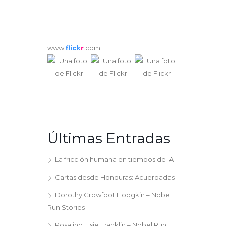
www.
flick
r
.com
Últimas Entradas
La fricción humana en tiempos de IA
Cartas desde Honduras: Acuerpadas
Dorothy Crowfoot Hodgkin – Nobel
Run Stories
Rosalind Elsie Franklin – Nobel Run