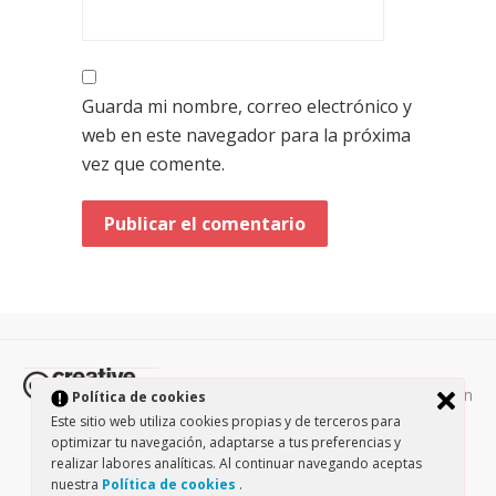
Guarda mi nombre, correo electrónico y
web en este navegador para la próxima
vez que comente.
Todos los contenidos de esta página están
Política de cookies
protegidos por la licencia
Creative Commons Attribution-
Este sitio web utiliza cookies propias y de terceros para
optimizar tu navegación, adaptarse a tus preferencias y
NonCommercial-ShareAlike 3.0.
/
Política de privacidad
/
realizar labores analíticas. Al continuar navegando aceptas
Theme by Design Lab
nuestra
Política de cookies
.