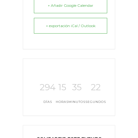
+ Añadir Google Calendar
+ exportación iCal / Outlook
294
15
35
22
DÍAS
HORAS
MINUTOS
SEGUNDOS