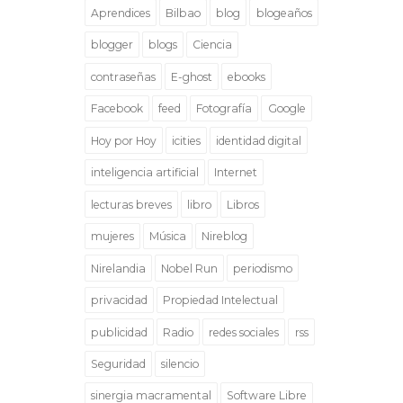
Aprendices
Bilbao
blog
blogeaños
blogger
blogs
Ciencia
contraseñas
E-ghost
ebooks
Facebook
feed
Fotografía
Google
Hoy por Hoy
icities
identidad digital
inteligencia artificial
Internet
lecturas breves
libro
Libros
mujeres
Música
Nireblog
Nirelandia
Nobel Run
periodismo
privacidad
Propiedad Intelectual
publicidad
Radio
redes sociales
rss
Seguridad
silencio
sinergia macramental
Software Libre