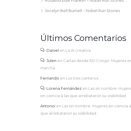
Rosalind Elsie Franklin – Nobel Run Stories
Jocelyn Bell Burnell – Nobel Run Stories
Últimos Comentarios
Daniel
en
La IA creativa
Julen
en
Cartas desde RD Congo: Mujeres e
marcha
Fernando
en
Los tres canteros
Lorena Fernández
en
Las sin nombre: mujer
en ciencia a las que arrebataron su visibilidad
Antonoi
en
Las sin nombre: mujeres en ciencia a
que arrebataron su visibilidad