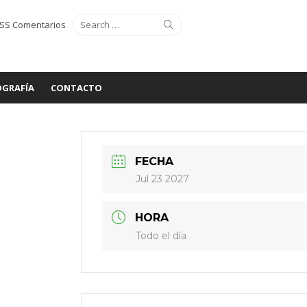
Search
Search
SS Comentarios
for:
GRAFÍA
CONTACTO
FECHA
Jul 23 2027
HORA
Todo el día