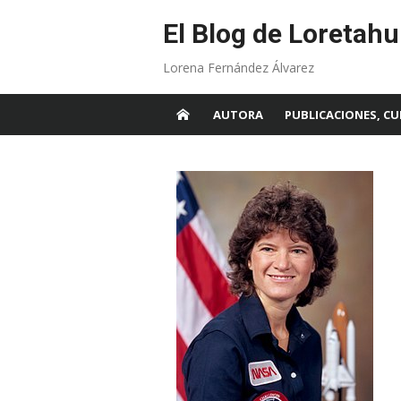
Skip
to
El Blog de Loretahu
content
Lorena Fernández Álvarez
AUTORA
PUBLICACIONES, CU