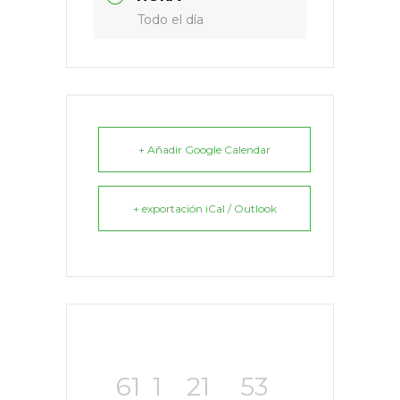
Todo el día
+ Añadir Google Calendar
+ exportación iCal / Outlook
61
1
21
52