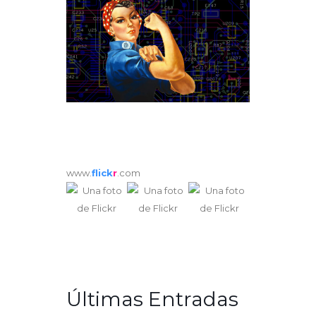
www.
flick
r
.com
Últimas Entradas