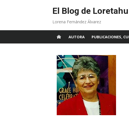
Skip
to
El Blog de Loretahu
content
Lorena Fernández Álvarez
AUTORA
PUBLICACIONES, CU