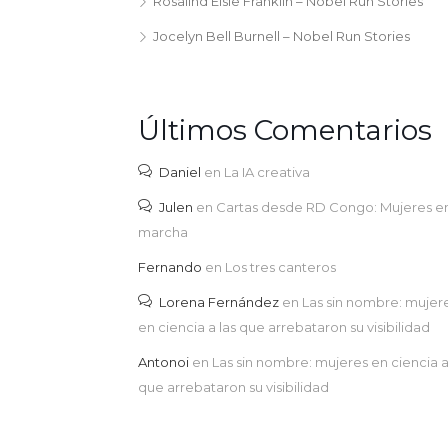
Rosalind Elsie Franklin – Nobel Run Stories
Jocelyn Bell Burnell – Nobel Run Stories
Últimos Comentarios
Daniel
en
La IA creativa
Julen
en
Cartas desde RD Congo: Mujeres e
marcha
Fernando
en
Los tres canteros
Lorena Fernández
en
Las sin nombre: mujer
en ciencia a las que arrebataron su visibilidad
Antonoi
en
Las sin nombre: mujeres en ciencia a
que arrebataron su visibilidad