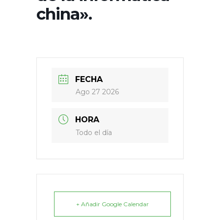
china».
FECHA
Ago 27 2026
HORA
Todo el día
+ Añadir Google Calendar