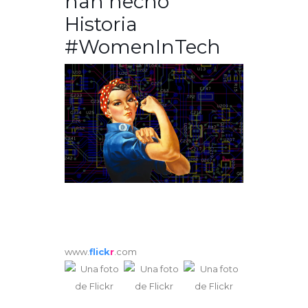
han hecho
Historia
#WomenInTech
www.
flick
r
.com