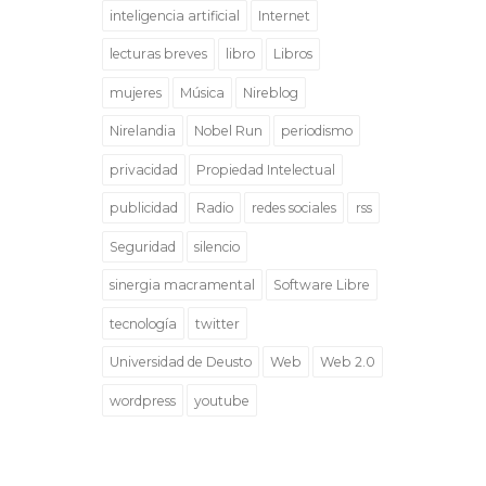
inteligencia artificial
Internet
lecturas breves
libro
Libros
mujeres
Música
Nireblog
Nirelandia
Nobel Run
periodismo
privacidad
Propiedad Intelectual
publicidad
Radio
redes sociales
rss
Seguridad
silencio
sinergia macramental
Software Libre
tecnología
twitter
Universidad de Deusto
Web
Web 2.0
wordpress
youtube